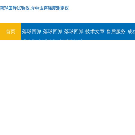
落球回弹试验仪,介电击穿强度测定仪
首页
落球回弹
落球回弹
落球回弹
技术文章
售后服务
成
试验仪,介
试验仪,介
试验仪,介
电击穿强
电击穿强
电击穿强
度测定仪
度测定仪
度测定仪