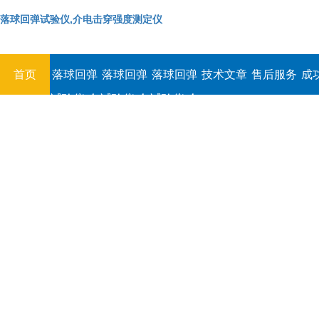
落球回弹试验仪,介电击穿强度测定仪
首页
落球回弹
落球回弹
落球回弹
技术文章
售后服务
成
试验仪,介
试验仪,介
试验仪,介
电击穿强
电击穿强
电击穿强
度测定仪
度测定仪
度测定仪