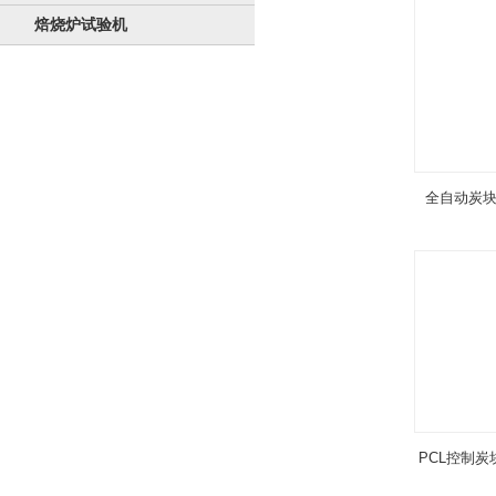
焙烧炉试验机
全自动炭
PCL控制