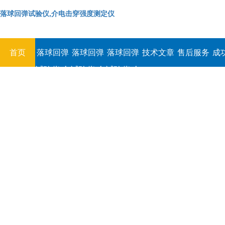
落球回弹试验仪,介电击穿强度测定仪
首页
落球回弹
落球回弹
落球回弹
技术文章
售后服务
成
试验仪,介
试验仪,介
试验仪,介
电击穿强
电击穿强
电击穿强
度测定仪
度测定仪
度测定仪