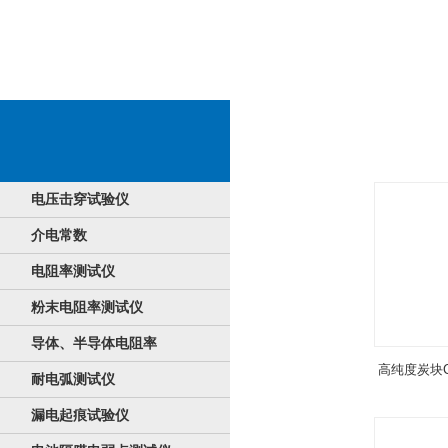
品牌显示
电压击穿试验仪
介电常数
电阻率测试仪
粉末电阻率测试仪
导体、半导体电阻率
高纯度炭块
耐电弧测试仪
漏电起痕试验仪