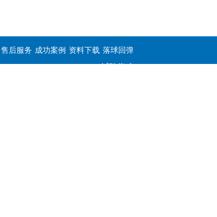
售后服务
成功案例
资料下载
落球回弹
试验仪,介
电击穿强
度测定仪