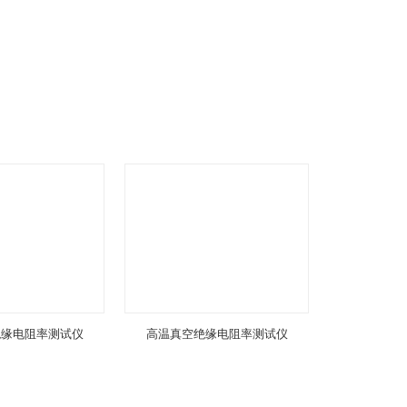
绝缘电阻率测试仪
高温真空绝缘电阻率测试仪