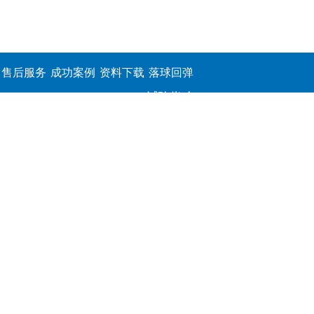
售后服务
成功案例
资料下载
落球回弹
试验仪,介
电击穿强
度测定仪