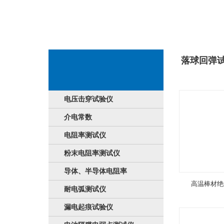
落球回弹
电压击穿试验仪
介电常数
电阻率测试仪
粉末电阻率测试仪
导体、半导体电阻率
高温棒材绝
耐电弧测试仪
漏电起痕试验仪