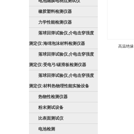
电池隔膜电弱点测试仪
橡胶塑料检测仪器
力学性能检测仪器
落球回弹试验仪,介电击穿强度
测定仪:海绵泡沫材料检测仪器
高温绝缘
落球回弹试验仪,介电击穿强度
测定仪:受电弓/碳滑板检测仪器
落球回弹试验仪,介电击穿强度
测定仪:材料热物理性能实验设备
热物性检测仪器
粉末测试设备
比表面测试仪
电池检测