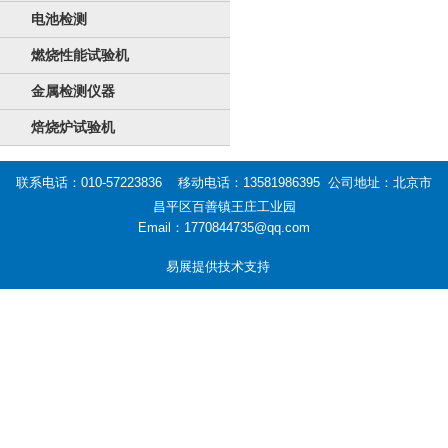
电池检测
燃烧性能试验机
金属检测仪器
焙烧炉试验机
联系电话：010-57223836 移动电话：13581986395 公司地址：北京市
昌平区百善镇王庄工业园
Email：1770844735@qq.com
易展提供技术支持