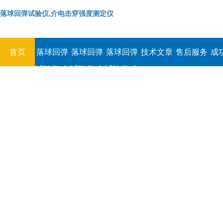
落球回弹试验仪,介电击穿强度测定仪
首页
落球回弹
落球回弹
落球回弹
技术文章
售后服务
成
试验仪,介
试验仪,介
试验仪,介
电击穿强
电击穿强
电击穿强
度测定仪
度测定仪
度测定仪