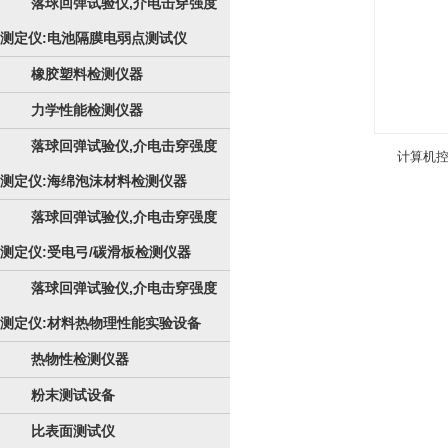
落球回弹试验仪,介电击穿强度
测定仪:电池隔膜电弱点测试仪
橡胶塑料检测仪器
力学性能检测仪器
落球回弹试验仪,介电击穿强度
计算机
测定仪:海绵泡沫材料检测仪器
落球回弹试验仪,介电击穿强度
测定仪:受电弓/碳滑板检测仪器
落球回弹试验仪,介电击穿强度
测定仪:材料热物理性能实验设备
热物性检测仪器
粉末测试设备
比表面测试仪