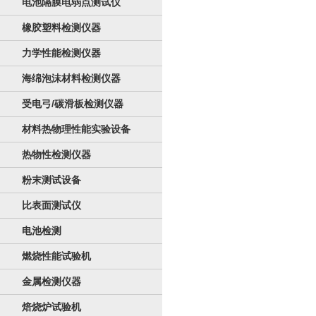
电池隔膜电弱点测试仪
橡胶塑料检测仪器
力学性能检测仪器
海绵泡沫材料检测仪器
受电弓/碳滑板检测仪器
材料热物理性能实验设备
热物性检测仪器
粉末测试设备
比表面测试仪
电池检测
燃烧性能试验机
金属检测仪器
焙烧炉试验机