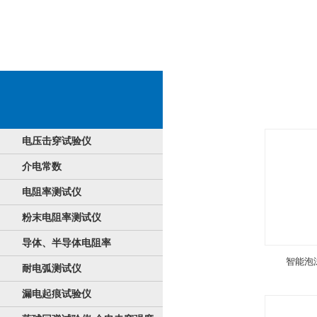
软件表现
电压击穿试验仪
介电常数
电阻率测试仪
粉末电阻率测试仪
导体、半导体电阻率
智能泡
耐电弧测试仪
漏电起痕试验仪