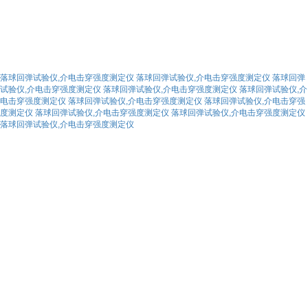
落球回弹试验仪,介电击穿强度测定仪
落球回弹试验仪,介电击穿强度测定仪
落球回弹
试验仪,介电击穿强度测定仪
落球回弹试验仪,介电击穿强度测定仪
落球回弹试验仪,介
电击穿强度测定仪
落球回弹试验仪,介电击穿强度测定仪
落球回弹试验仪,介电击穿强
度测定仪
落球回弹试验仪,介电击穿强度测定仪
落球回弹试验仪,介电击穿强度测定仪
落球回弹试验仪,介电击穿强度测定仪