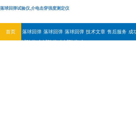
落球回弹试验仪,介电击穿强度测定仪
首页
落球回弹
落球回弹
落球回弹
技术文章
售后服务
成
试验仪,介
试验仪,介
试验仪,介
电击穿强
电击穿强
电击穿强
度测定仪
度测定仪
度测定仪