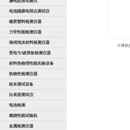
漏电起痕试验仪
电池隔膜电弱点测试仪
橡胶塑料检测仪器
力学性能检测仪器
海绵泡沫材料检测仪器
计算机
受电弓/碳滑板检测仪器
材料热物理性能实验设备
热物性检测仪器
粉末测试设备
比表面测试仪
电池检测
燃烧性能试验机
金属检测仪器