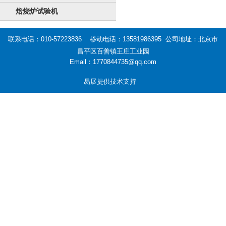
焙烧炉试验机
联系电话：010-57223836 移动电话：13581986395 公司地址：北京市
昌平区百善镇王庄工业园
Email：1770844735@qq.com
易展提供技术支持