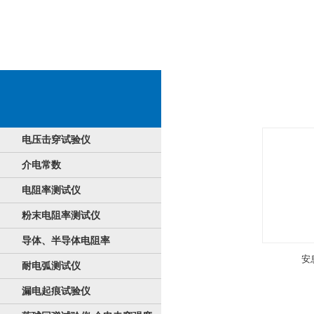
类产品提供
电压击穿试验仪
介电常数
电阻率测试仪
粉末电阻率测试仪
导体、半导体电阻率
安
耐电弧测试仪
漏电起痕试验仪