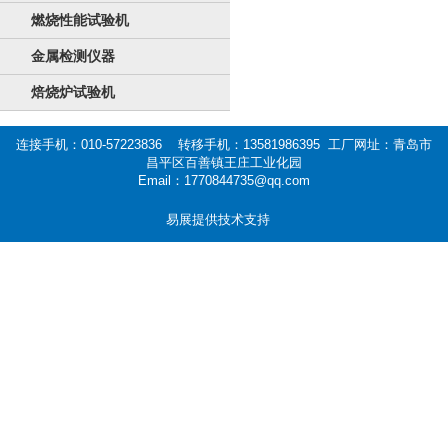
燃烧性能试验机
金属检测仪器
焙烧炉试验机
连接手机：010-57223836 转移手机：13581986395 工厂网址：青岛市
昌平区百善镇王庄工业化园
Email：1770844735@qq.com
易展提供技术支持