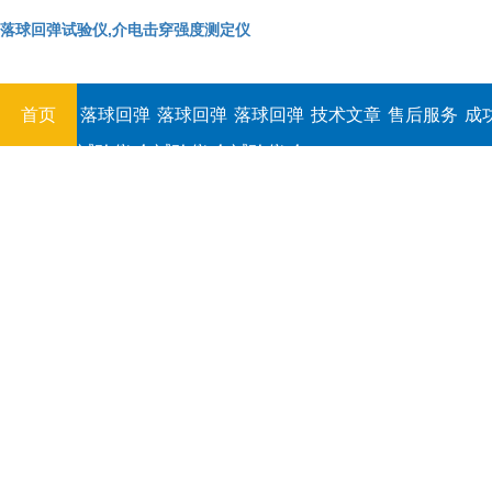
落球回弹试验仪,介电击穿强度测定仪
首页
落球回弹
落球回弹
落球回弹
技术文章
售后服务
成
试验仪,介
试验仪,介
试验仪,介
电击穿强
电击穿强
电击穿强
度测定仪
度测定仪
度测定仪