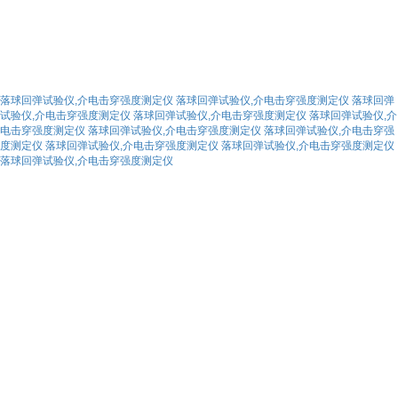
落球回弹试验仪,介电击穿强度测定仪
落球回弹试验仪,介电击穿强度测定仪
落球回弹
试验仪,介电击穿强度测定仪
落球回弹试验仪,介电击穿强度测定仪
落球回弹试验仪,介
电击穿强度测定仪
落球回弹试验仪,介电击穿强度测定仪
落球回弹试验仪,介电击穿强
度测定仪
落球回弹试验仪,介电击穿强度测定仪
落球回弹试验仪,介电击穿强度测定仪
落球回弹试验仪,介电击穿强度测定仪