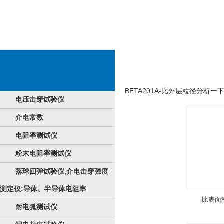
车辆商品展示
BETA201A-比外层粒径分析一
电压击穿试验仪
介电常数
电阻率测试仪
粉末电阻率测试仪
落球回弹试验仪,介电击穿强度
测定仪:导体、半导体电阻率
比表面
耐电弧测试仪