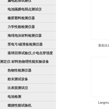
漏电起痕试验仪
电池隔膜电弱点测试仪
橡胶塑料检测仪器
力学性能检测仪器
海绵泡沫材料检测仪器
受电弓/碳滑板检测仪器
新款比
落球回弹试验仪,介电击穿强度
测定仪:材料热物理性能实验设备
热物性检测仪器
粉末测试设备
比表面测试仪
电池检测
Lang
燃烧性能试验机