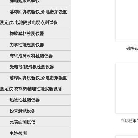
漏电起痕试验仪
落球回弹试验仪,介电击穿强度
测定仪:电池隔膜电弱点测试仪
橡胶塑料检测仪器
力学性能检测仪器
磷酸
海绵泡沫材料检测仪器
受电弓/碳滑板检测仪器
落球回弹试验仪,介电击穿强度
测定仪:材料热物理性能实验设备
热物性检测仪器
粉末测试设备
自动粉末
比表面测试仪
电池检测