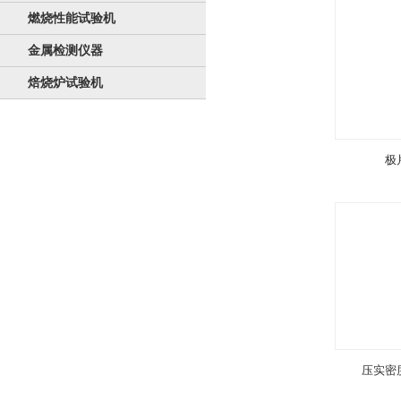
燃烧性能试验机
金属检测仪器
焙烧炉试验机
极
压实密