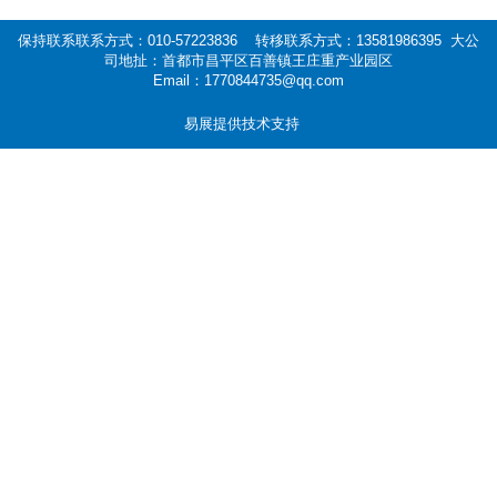
保持联系联系方式：010-57223836 转移联系方式：13581986395 大公
司地扯：首都市昌平区百善镇王庄重产业园区
Email：1770844735@qq.com
易展提供技术支持