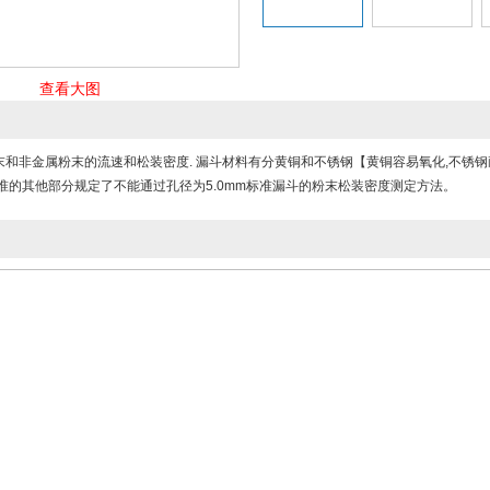
查看大图
和非金属粉末的流速和松装密度. 漏斗材料有分黄铜和不锈钢【黄铜容易氧化,不锈钢耐磨
准的其他部分规定了不能通过孔径为5.0mm标准漏斗的粉末松装密度测定方法。