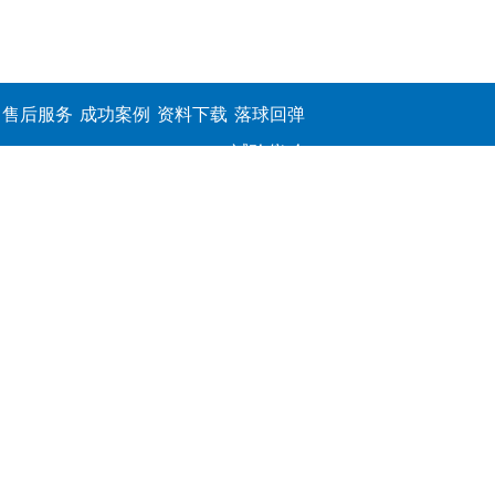
售后服务
成功案例
资料下载
落球回弹
试验仪,介
电击穿强
度测定仪