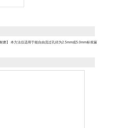
】 本方法仅适用于能自由流过孔径为2.5mm或5.0mm标准漏