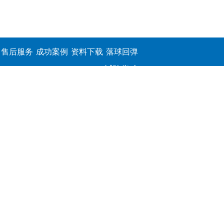
售后服务
成功案例
资料下载
落球回弹
试验仪,介
电击穿强
度测定仪