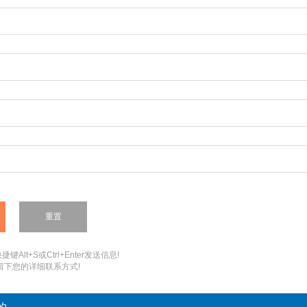
键Alt+S或Ctrl+Enter发送信息!
您留下您的详细联系方式!