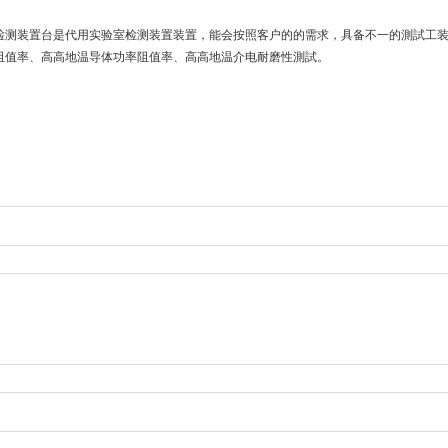
检测装置台是代用实验室检测装置装置，能会按照客户的的需求，具备不一的測試工
阻值率、高高地温导体功率阻值率、高高地温介电耐磨性測試。